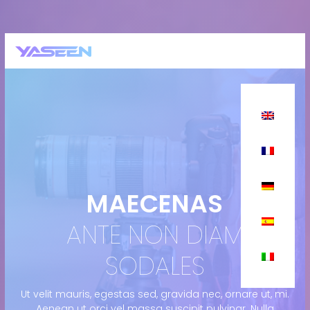
MAECENAS
ANTE NON DIAM
SODALES
Ut velit mauris, egestas sed, gravida nec, ornare ut, mi.
Aenean ut orci vel massa suscipit pulvinar. Nulla