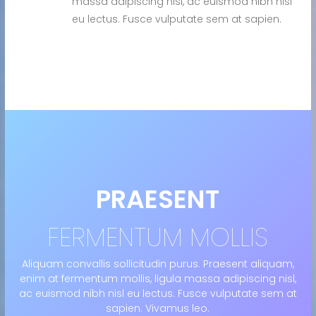
massa adipiscing nisl, ac euismod nibh nisl
eu lectus. Fusce vulputate sem at sapien.
PRAESENT
FERMENTUM MOLLIS
Aliquam convallis sollicitudin purus. Praesent aliquam,
enim at fermentum mollis, ligula massa adipiscing nisl,
ac euismod nibh nisl eu lectus. Fusce vulputate sem at
sapien. Vivamus leo.